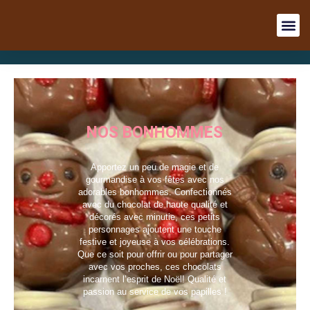
NOS BONHOMMES
Apportez un peu de magie et de
gourmandise à vos fêtes avec nos
adorables bonhommes. Confectionnés
avec du chocolat de haute qualité et
décorés avec minutie, ces petits
personnages ajoutent une touche
festive et joyeuse à vos célébrations.
Que ce soit pour offrir ou pour partager
avec vos proches, ces chocolats
incarnent l’esprit de Noël! Qualité et
passion au service de vos papilles !