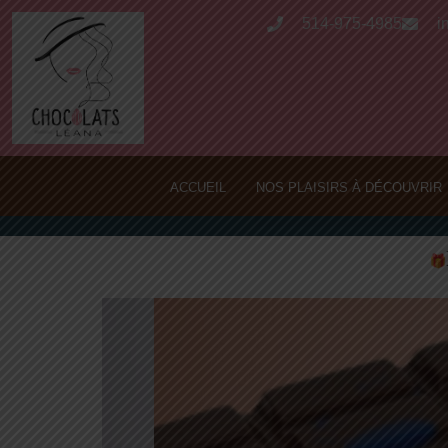
514-975-4985
i
ACCUEIL
NOS PLAISIRS À DÉCOUVRIR
PRODU
VEDETTE
BARRE 