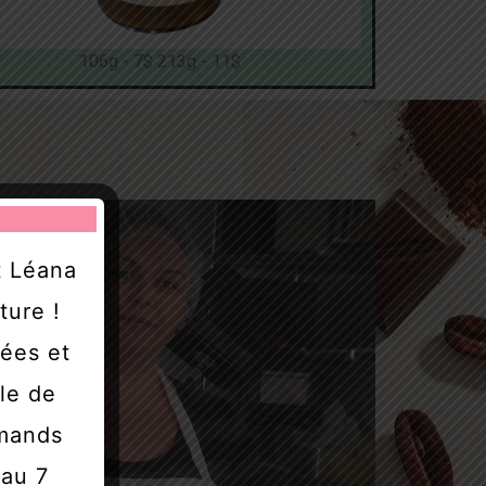
106g - 7$ 213g - 11$
t Léana
ture !
tées et
ale de
rmands
 au 7