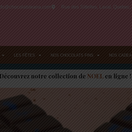
nfo@chocolatsleana.com
Rue des Sittelles, Laval, Quebec
LES FÊTES
NOS CHOCOLATS FINS
NOS CADEA
Découvrez notre collection de
NOEL
en ligne 
IT
DE