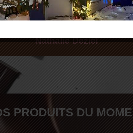
hocolatées faites maison, dire
 table, pour un plaisir authenti
Nathalie Deziel
OS PRODUITS DU MOME