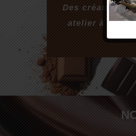
Des créations c
atelier à votre
N