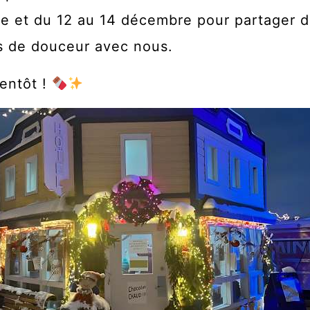
r du
e et du 12 au 14 décembre pour partager 
 de douceur avec nous.
r sa
ientôt !
 une
pour
 et
aque