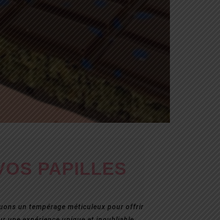
VOS PAPILLES
quons un tempérage méticuleux pour offrir
our une expérience unique et inoubliable.