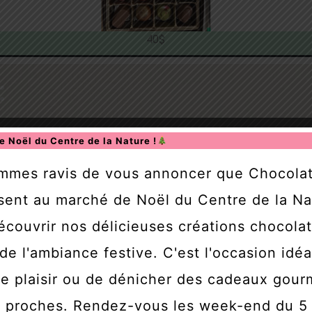
40$
:
 Noël du Centre de la Nature !
mmes ravis de vous annoncer que Chocola
ent
les.
sent au marché de Noël du Centre de la Na
agée
couvrir nos délicieuses créations chocola
rise
 de l'ambiance festive. C'est l'occasion idé
re plaisir ou de dénicher des cadeaux gou
il
le
s proches. Rendez-vous les week-end du 5
erie