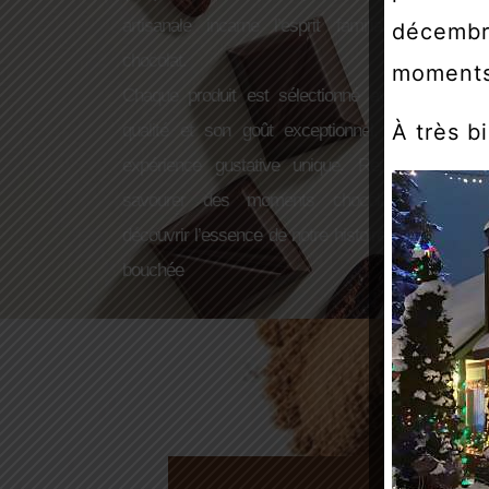
artisanale incarne l’esprit familial et l’amou
décembr
chocolat.
moments
Chaque produit est sélectionné avec soin pou
À très b
qualité et son goût exceptionnel, garantissant
expérience gustative unique. Rejoignez-nous 
savourer des moments chocolatés uniques
découvrir l’essence de notre histoire à travers ch
bouchée