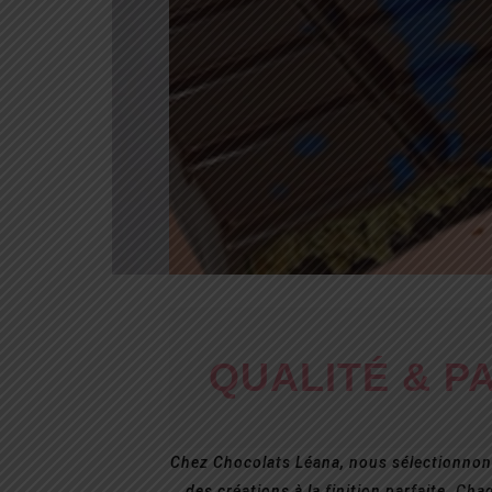
CHOCOLAT DU
La Barre Chocolatée 
Tartinade de pistaches, pâ
Tahini
VOIR PLUS
QUALITÉ & P
Chez Chocolats Léana, nous sélectionnons
des créations à la finition parfaite. Ch