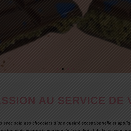
BAI !
Dubaï
te Kaitafi,
ASSION AU SERVICE DE 
 avec soin des chocolats d’une qualité exceptionnelle et appli
aque bouchée incarne le mariage de la qualité et de la passion, p