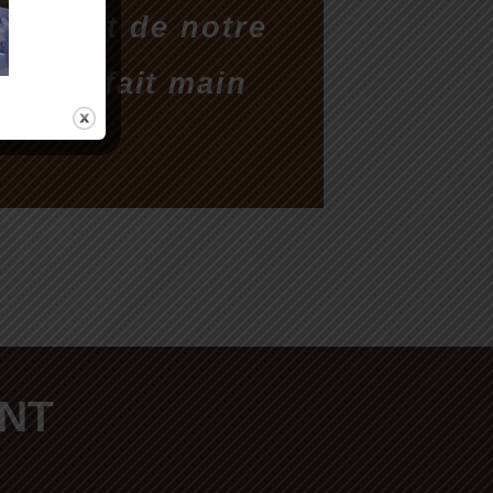
ctement de notre
que et fait main
NT