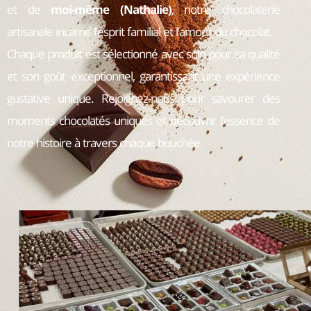
et de
moi-même (Nathalie)
, notre chocolaterie
artisanale incarne l’esprit familial et l’amour du chocolat.
Chaque produit est sélectionné avec soin pour sa qualité
et son goût exceptionnel, garantissant une expérience
gustative unique. Rejoignez-nous pour savourer des
moments chocolatés uniques et découvrir l’essence de
notre histoire à travers chaque bouchée