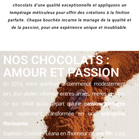
chocolats d’une qualité exceptionnelle et appliquons un
tempérage méticuleux pour offrir des créations à la finition
parfaite. Chaque bouchée incarne le mariage de la qualité et
de la passion, pour une expérience unique et inoubliable.
NOS CHOCOLATS :
AMOUR ET PASSION
En 2014, notre aventure a commencé modestement
lors d’un atelier informel entres amies, mères et filles.
Ce qui n’était qu’au départ qu’une p
assion partagée
s’est rapidement transformée en une
entreprise
florissante.
Baptisée Chocolats Léana en l’honneur de
ma fil
le (Léa)