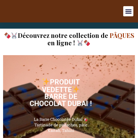
Découvrez notre collection de
PÂQUES
en ligne !
PRODUIT
VEDETTE
BARRE DE
CHOCOLAT DUBAI !
La Barre Chocolatée Dubaï
Tartinade de pistaches, pâte
Kaitafi, Tahini